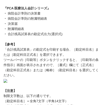
『PCA 医療法人会計シリーズ』
・
病院会計準則の決算書
・
病院会計準則の附属明細表
・
決算届
・
附属明細表
・
合計残高試算表の勘定式出力(選択式)
【参考】
「合計残高試算表」の勘定式を印刷する場合、［勘定科目名］ま
たは［勘定科目正式名］を選択できます。
ツールバーの［印刷等］ボタンをクリックすると、［印刷等の条
件指示］画面が表示されますので、［書式］欄にて［正式名］
（勘定科目正式名）または［略称］（勘定科目名）を選択してく
ださい。
【注意】
制限文字数は、以下の通りです。
［勘定科目名］＝全角7文字（半角14文字）