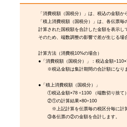
「消費税額（国税分）」は、税込の金額か
「積上消費税額（国税分）」は、各伝票毎
計算された国税額を合計した金額を表示し
そのため、端数調整の影響で差が生じる場
計算方法（消費税10%の場合）
●「消費税額（国税分）」：税込金額÷110×7.8
※税込金額は集計期間の合計額になり
●「積上消費税額（国税分）」
①税込金額×78 ÷1100 （端数切り捨て
②①の計算結果×80÷100
※上記計算を伝票毎の税区分毎に計算
③各伝票の②の金額を合計します。