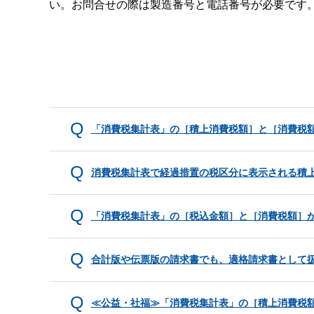
い。お問合せの際は製造番号と電話番号が必要です
「消費税集計表」の［積上消費税額］と［消費税
消費税集計表で経過措置の税区分に表示される積
「消費税集計表」の［税込金額］と［消費税額］
合計版や伝票版の請求書でも、適格請求書として
≪公益・社福≫「消費税集計表」の［積上消費税