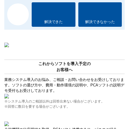
解決できた
解決できなかった
これからソフトを導入予定の
お客様へ
業務システム導入のお悩み、ご相談・お問い合わせをお受けしておりま
す。ソフトの選び方や、費用・動作環境の説明や、PCAソフトの説明デ
モ受付もお受けしております。
※システム導入のご相談以外は回答出来ない場合がございます。
※回答に数日を要する場合がございます。