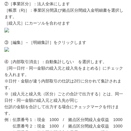
②［事業区分］：法人全体にします
［帳票（R)］：事業区分間及び拠点区分間繰入金明細書を選択し
ます。
［繰入元］にカーソルを合わせます
③［編集］－［明細集計］をクリックします
④［内部取引消去］：自動集計しない を選択します。
［同一日付・同一金額の繰入元と繰入先をまとめる］にチェック
を入れます。
※日付・金額が違う内部取引の仕訳は2行に分かれて集計されま
す。
※［繰入元と繰入先（区分）ごとの合計で出力する］とは、同一
日付・同一金額の繰入元と繰入先が同じ
仕訳の金額を合計して出力する場合にチェックマークを付けま
す。
例：伝票番号１：現金 1000 / 拠点区分間繰入金収益 1000
伝票番号２：現金 1000 / 拠点区分間繰入金収益 1000