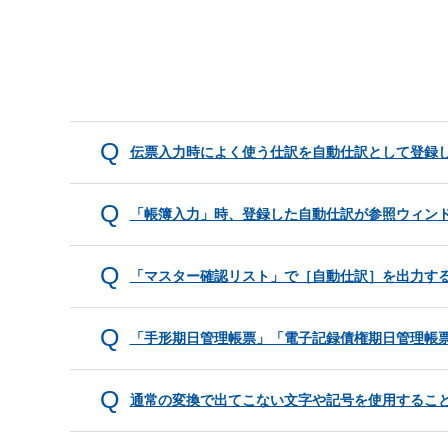
伝票入力時によく使う仕訳を自動仕訳として登録
「帳簿入力」時、登録した自動仕訳が参照ウィン
「マスター確認リスト」で［自動仕訳］を出力す
「手形期日管理帳票」「電子記録債権期日管理帳
通常の変換で出てこない文字や記号を使用するこ