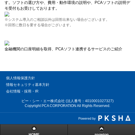
す。ソフトの選び方や、費用・動作環境の説明や、PCAソフトの説明デ
モ受付もお受けしております。
※システム導入のご相談以外は回答出来ない場合がございます。
※回答に数日を要する場合がございます。
金融機関の口座明細を取得、PCAソフト連携するサービスのご紹介
個人情報保護方針
情報セキュリティ基本方針
会社情報・採用・IR
ピー・シー・エー株式会社 (法人番号：4010001027327)
Copyright PCA CORPORATION All Rights Reserved.
Powered by
HOME
pagetop