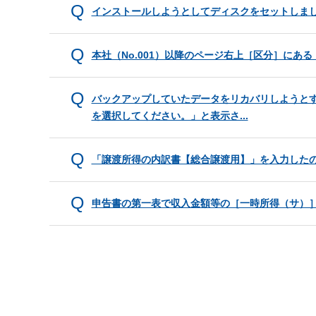
インストールしようとしてディスクをセットしま
本社（No.001）以降のページ右上［区分］に
バックアップしていたデータをリカバリしようとす
を選択してください。」と表示さ...
「譲渡所得の内訳書【総合譲渡用】」を入力した
申告書の第一表で収入金額等の［一時所得（サ）