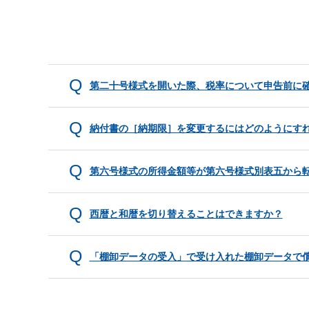
第二十号様式を開いた際、税率について申告前に
納付書の［納期限］を変更するにはどのようにす
第六号様式の所得金額等が第六号様式別表五から
西暦と和暦を切り替えることはできますか？
「棚卸データの受入」で受け入れた棚卸データで