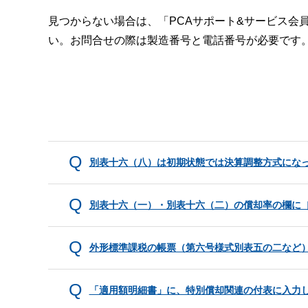
見つからない場合は、「PCAサポート&サービス会
い。お問合せの際は製造番号と電話番号が必要です
別表十六（八）は初期状態では決算調整方式にな
別表十六（一）・別表十六（二）の償却率の欄に
外形標準課税の帳票（第六号様式別表五の二など
「適用額明細書」に、特別償却関連の付表に入力