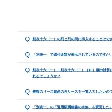
別表十六（一）の列と列の間に挿入することはで
「別表一」で還付金額が表示されているのですが
別表十六（一）・別表十六（二）［16］欄の計算に
れるでしょうか？
複数のリース資産の再リースを一覧入力したいの
「別表一」の「適用額明細書の有無」を変更した