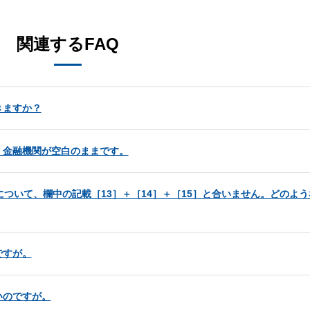
関連するFAQ
きますか？
、金融機関が空白のままです。
ついて、欄中の記載［13］＋［14］＋［15］と合いません。どのよ
ですが。
いのですが。