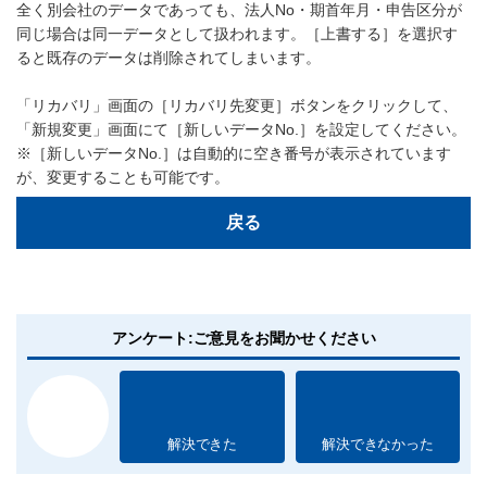
全く別会社のデータであっても、法人No・期首年月・申告区分が
同じ場合は同一データとして扱われます。［上書する］を選択す
ると既存のデータは削除されてしまいます。
「リカバリ」画面の［リカバリ先変更］ボタンをクリックして、
「新規変更」画面にて［新しいデータNo.］を設定してください。
※［新しいデータNo.］は自動的に空き番号が表示されています
が、変更することも可能です。
戻る
アンケート:ご意見をお聞かせください
解決できた
解決できなかった