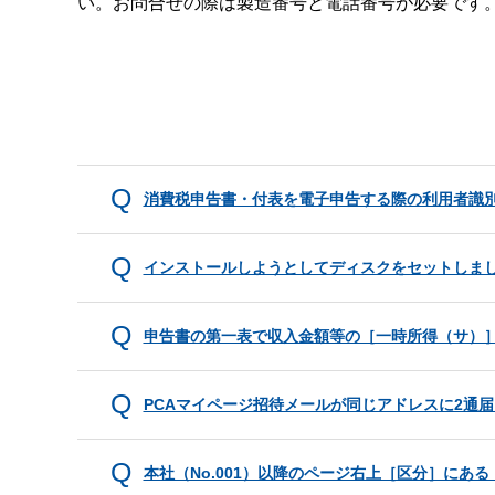
い。お問合せの際は製造番号と電話番号が必要です
消費税申告書・付表を電子申告する際の利用者識
インストールしようとしてディスクをセットしま
申告書の第一表で収入金額等の［一時所得（サ）
PCAマイページ招待メールが同じアドレスに2通
本社（No.001）以降のページ右上［区分］に