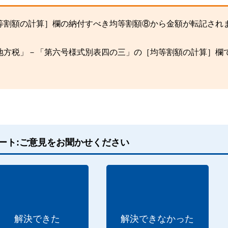
等割額の計算］欄の納付すべき均等割額⑧から金額が転記され
地方税」－「第六号様式別表四の三」の［均等割額の計算］欄
ート:ご意見をお聞かせください
解決できた
解決できなかった