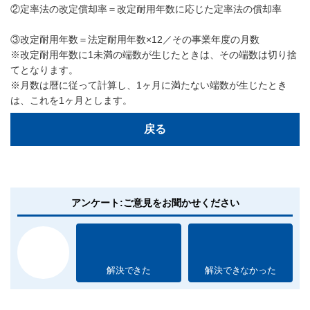
②定率法の改定償却率＝改定耐用年数に応じた定率法の償却率
③改定耐用年数＝法定耐用年数×12／その事業年度の月数
※改定耐用年数に1未満の端数が生じたときは、その端数は切り捨
てとなります。
※月数は暦に従って計算し、1ヶ月に満たない端数が生じたとき
は、これを1ヶ月とします。
戻る
アンケート:ご意見をお聞かせください
解決できた
解決できなかった