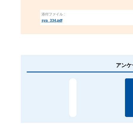
添付ファイル :
sya_334.pdf
アンケ