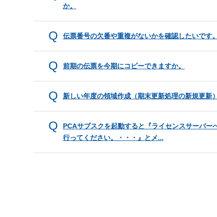
か。
伝票番号の欠番や重複がないかを確認したいです
前期の伝票を今期にコピーできますか。
新しい年度の領域作成（期末更新処理の新規更新
PCAサブスクを起動すると『ライセンスサーバー
行ってください。・・・』とメ...