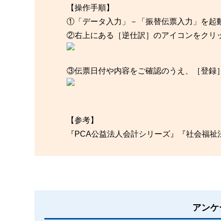
【操作手順】
①「データ入力」－「振替伝票入力」を起
②右上にある［逆仕訳］のアイコンをクリ
③伝票日付や内容をご確認のうえ、［登録
【参考】
『PCA公益法人会計シリーズ』『社会福
アンケ