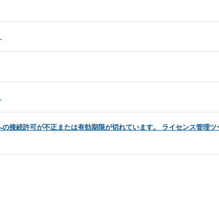
。
）
への接続許可が不正または有効期限が切れています。 ライセンス管理ツ