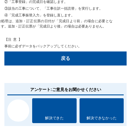
②「工事登録」の完成日を確認します。
③該当の工事について、「工事仕訳一括読替
」を実行します。
④「完成工事振替入力」を登録し直します。
の処理は、追加・訂正伝票の日付が「完成日より前」の場合に必要とな
ます。追加・訂正伝票が「完成日より後」の場合は必要ありません。
【
注意
】
事前に必ずデータをバックアップ
してください。
戻る
アンケート:ご意見をお聞かせください
解決できた
解決できなかった