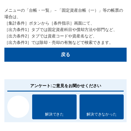
メニューの「台帳・一覧」－「固定資産台帳（一）」等の帳票の
場合は、
［集計条件］ボタンから［条件指示］画面にて、
［出力条件1］タブでは固定資産科目や償却方法や部門など、
［出力条件2］タブでは資産コードや資産名など、
［出力条件3］では除却・売却の有無などで検索できます。
戻る
アンケート:ご意見をお聞かせください
解決できた
解決できなかった