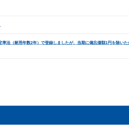
。
て定率法（耐用年数2年）で登録しましたが、当期に備忘価額1円を除いた