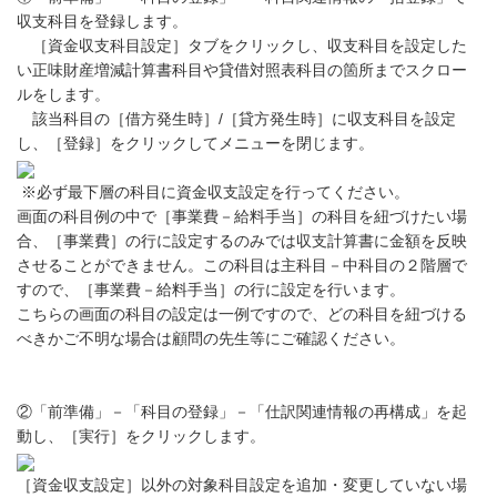
収支科目を登録します。
［資金収支科目設定］タブをクリックし、収支科目を設定した
い正味財産増減計算書科目や貸借対照表科目の箇所までスクロー
ルをします。
該当科目の［借方発生時］/［貸方発生時］に収支科目を設定
し、［登録］をクリックしてメニューを閉じます。
※必ず最下層の科目に資金収支設定を行ってください。
画面の科目例の中で［事業費－給料手当］の科目を紐づけたい場
合、［事業費］の行に設定するのみでは収支計算書に金額を反映
させることができません。この科目は主科目－中科目の２階層で
すので、［事業費－給料手当］の行に設定を行います。
こちらの画面の科目の設定は一例ですので、どの科目を紐づける
べきかご不明な場合は顧問の先生等にご確認ください。
②「前準備」－「科目の登録」－「仕訳関連情報の再構成」を起
動し、［実行］をクリックします。
［資金収支設定］以外の対象科目設定を追加・変更していない場