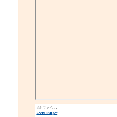
添付ファイル :
koeki_058.pdf