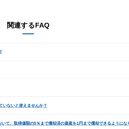
。
関連するFAQ
？
用していないと使えませんか？
おいて、取得価額の5％まで償却済の資産を1円まで償却できるようにな