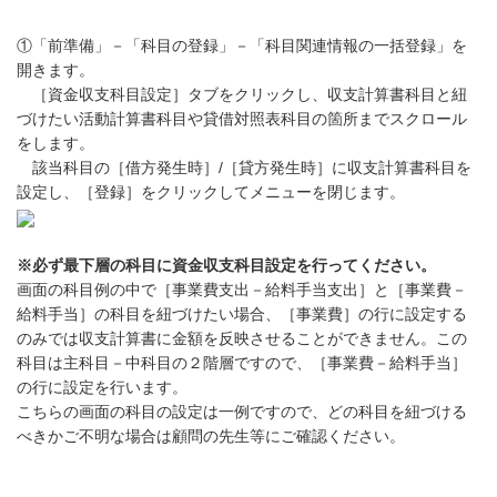
①「前準備」－「科目の登録」－「科目関連情報の一括登録」を
開きます。
［資金収支科目設定］タブをクリックし、収支計算書科目と紐
づけたい活動計算書科目や貸借対照表科目の箇所までスクロール
をします。
該当科目の［借方発生時］/［貸方発生時］に収支計算書科目を
設定し、［登録］をクリックしてメニューを閉じます。
※必ず最下層の科目に資金収支科目設定を行ってください。
画面の科目例の中で［事業費支出－給料手当支出］と［事業費－
給料手当］の科目を紐づけたい場合、［事業費］の行に設定する
のみでは収支計算書に金額を反映させることができません。この
科目は主科目－中科目の２階層ですので、［事業費－給料手当］
の行に設定を行います。
こちらの画面の科目の設定は一例ですので、どの科目を紐づける
べきかご不明な場合は顧問の先生等にご確認ください。