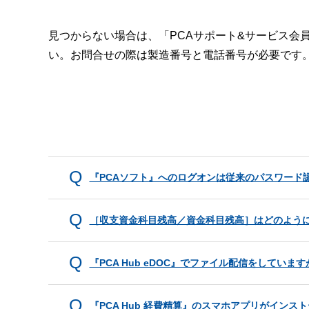
見つからない場合は、「PCAサポート&サービス会
い。お問合せの際は製造番号と電話番号が必要です
『PCAソフト』へのログオンは従来のパスワード
［収支資金科目残高／資金科目残高］はどのよう
『PCA Hub eDOC』でファイル配信をしてい
『PCA Hub 経費精算』のスマホアプリがインスト