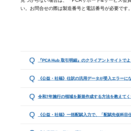
見つからない場合は、「PCAサポート&サービス会
い。お問合せの際は製造番号と電話番号が必要です
『PCA Hub 取引明細』のクライアントサイト
《公益・社福》仕訳の汎用データが受入エラーに
令和7年施行の領域を新規作成する方法を教えてく
《公益・社福》一括配賦入力で、「配賦先仮科目