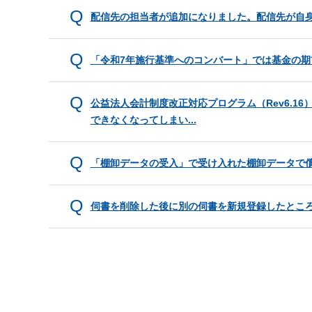
配信先の担当者が追加になりました。配信先が自
「令和7年施行基準へのコンバート」では基金の
公益法人会計制度改正対応プログラム（Rev6.1
できなくなってしまい...
「棚卸データの受入」で受け入れた棚卸データで
伺書を削除した後に別の伺書を新規登録したとこ