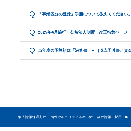
「事業区分の登録」手順について教えてください
2025年4月施行 公益法人制度 改正特集ページ
当年度の予算額は「決算書」－［収支予算書／資
個人情報保護方針
情報セキュリティ基本方針
会社情報・採用・IR