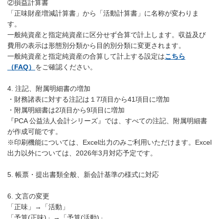
②損益計算書
「正味財産増減計算書」から「活動計算書」に名称が変わりま
す。
一般純資産と指定純資産に区分せず合算で計上します。収益及び
費用の表示は形態別分類から目的別分類に変更されます。
一般純資産と指定純資産の合算して計上する設定は
こちら
（FAQ）
をご確認ください。
4. 注記、附属明細書の増加
・財務諸表に対する注記は１7項目から41項目に増加
・附属明細書は2項目から9項目に増加
『PCA 公益法人会計シリーズ』では、すべての注記、附属明細書
が作成可能です。
※印刷機能については、Excel出力のみご利用いただけます。Excel
出力以外については、2026年3月対応予定です。
5. 帳票・提出書類全般、新会計基準の様式に対応
6. 文言の変更
「正味」→「活動」
「予算(正味)」→「予算(活動)」