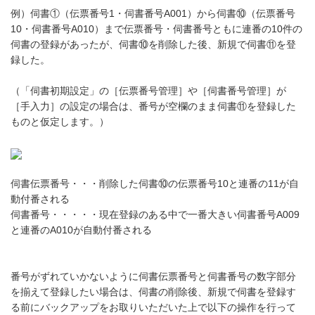
例）伺書①（伝票番号1・伺書番号A001）から伺書⑩（伝票番号
10・伺書番号A010）まで伝票番号・伺書番号ともに連番の10件の
伺書の登録があったが、伺書⑩を削除した後、新規で伺書⑪を登
録した。
（「伺書初期設定」の［伝票番号管理］や［伺書番号管理］が
［手入力］の設定の場合は、番号が空欄のまま伺書⑪を登録した
ものと仮定します。）
伺書伝票番号・・・削除した伺書⑩の伝票番号10と連番の11が自
動付番される
伺書番号・・・・・現在登録のある中で一番大きい伺書番号A009
と連番のA010が自動付番される
番号がずれていかないように伺書伝票番号と伺書番号の数字部分
を揃えて登録したい場合は、伺書の削除後、新規で伺書を登録す
る前にバックアップをお取りいただいた上で以下の操作を行って