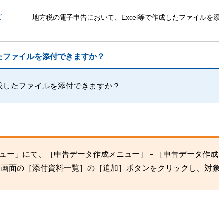
ズ
地方税の電子申告において、Excel等で作成したファイルを
したファイルを添付できますか？
作成したファイルを添付できますか？
メニュー」にて、［申告データ作成メニュー］－［申告データ作
た画面の［添付資料一覧］の［追加］ボタンをクリックし、対