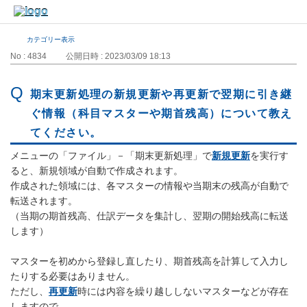
カテゴリー表示
No : 4834
公開日時 : 2023/03/09 18:13
期末更新処理の新規更新や再更新で翌期に引き継
ぐ情報（科目マスターや期首残高）について教え
てください。
メニューの「ファイル」－「期末更新処理」で
新規更新
を実行す
ると、新規領域が自動で作成されます。
作成された領域には、各マスターの情報や当期末の残高が自動で
転送されます。
（当期の期首残高、仕訳データを集計し、翌期の開始残高に転送
します）
マスターを初めから登録し直したり、期首残高を計算して入力し
たりする必要はありません。
ただし、
再更新
時には内容を繰り越ししないマスターなどが存在
しますので、