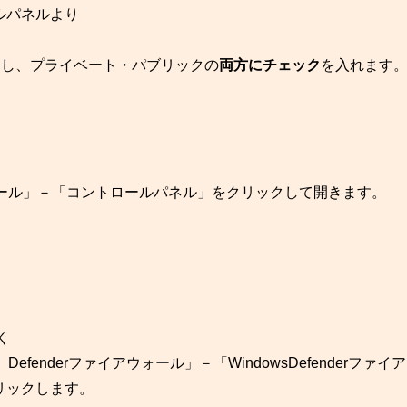
ルパネルより
bit を追加し、プライベート・パブリックの
両方にチェック
を入れます
sツール」－「コントロールパネル」をクリックして開きます。
く
efenderファイアウォール」－「WindowsDefenderファイ
リックします。