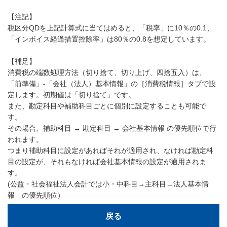
【注記】
税区分QDを上記計算式に当てはめると、「税率」に10％の0.1、
「インボイス経過措置控除率」は80％の0.8を想定しています。
【補足】
消費税の端数処理方法（切り捨て、切り上げ、四捨五入）は、
「前準備」-「会社（法人）基本情報」の［消費税情報］タブで設
定します。初期値は「切り捨て」です。
また、勘定科目や補助科目ごとに個別に設定することも可能で
す。
その場合、補助科目 → 勘定科目 → 会社基本情報 の優先順位で行
われます。
つまり補助科目に設定があればそれが適用され、なければ勘定科
目の設定が、それもなければ会社基本情報の設定が適用されま
す。
(公益・社会福祉法人会計では小・中科目→主科目→法人基本情
報 の優先順位）
戻る