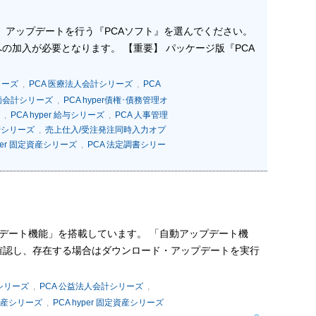
 アップデートを行う『PCAソフト』を選んでください。
の加入が必要となります。 【重要】 パッケージ版『PCA
シリーズ
,
PCA 医療法人会計シリーズ
,
PCA
原価会計シリーズ
,
PCA hyper債権･債務管理オ
,
PCA hyper 給与シリーズ
,
PCA 人事管理
管シリーズ
,
売上仕入/受注発注同時入力オプ
yper 固定資産シリーズ
,
PCA 法定調書シリー
ップデート機能」を搭載しています。 「自動アップデート機
確認し、存在する場合はダウンロード・アップデートを実行
計シリーズ
,
PCA 公益法人会計シリーズ
,
資産シリーズ
,
PCA hyper 固定資産シリーズ