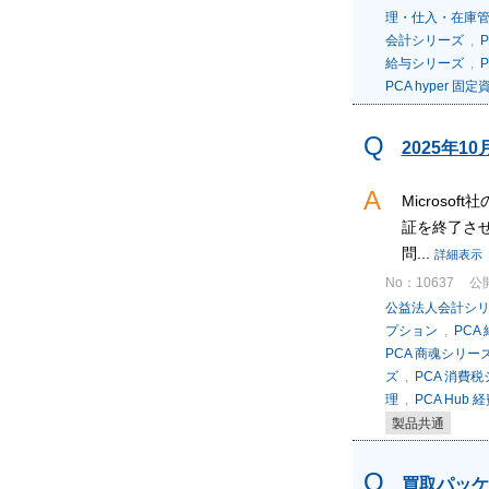
理・仕入・在庫
会計シリーズ
,
給与シリーズ
,
PCA hyper 
2025年1
Microso
証を終了させ
問...
詳細表示
No：10637
公開
公益法人会計シ
プション
,
PCA
PCA 商魂シリー
ズ
,
PCA 消費
理
,
PCA Hub 
製品共通
買取パッケ