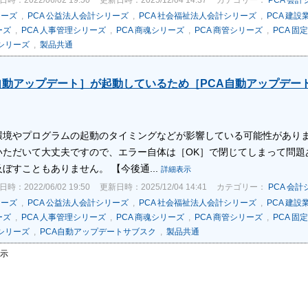
リーズ
,
PCA 公益法人会計シリーズ
,
PCA 社会福祉法人会計シリーズ
,
PCA 建
ーズ
,
PCA 人事管理シリーズ
,
PCA 商魂シリーズ
,
PCA 商管シリーズ
,
PCA 固
税シリーズ
,
製品共通
自動アップデート］が起動しているため［PCA自動アップデー
環境やプログラムの起動のタイミングなどが影響している可能性があり
いただいて大丈夫ですので、エラー自体は［OK］で閉じてしまって問題
ぼすこともありません。 【今後通...
詳細表示
時：2022/06/02 19:50
更新日時：2025/12/04 14:41
カテゴリー：
PCA 会
リーズ
,
PCA 公益法人会計シリーズ
,
PCA 社会福祉法人会計シリーズ
,
PCA 建
ーズ
,
PCA 人事管理シリーズ
,
PCA 商魂シリーズ
,
PCA 商管シリーズ
,
PCA 固
税シリーズ
,
PCA自動アップデートサブスク
,
製品共通
表示