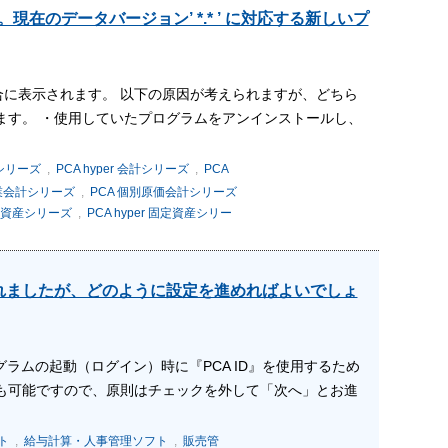
在のデータバージョン’ *.* ’ に対応する新しいプ
に表示されます。 以下の原因が考えられますが、どちら
ます。 ・使用していたプログラムをアンインストールし、
計シリーズ
,
PCA hyper 会計シリーズ
,
PCA
設業会計シリーズ
,
PCA 個別原価会計シリーズ
定資産シリーズ
,
PCA hyper 固定資産シリー
されましたが、どのように設定を進めればよいでしょ
ラムの起動（ログイン）時に『PCA ID』を使用するため
も可能ですので、原則はチェックを外して「次へ」とお進
ト
,
給与計算・人事管理ソフト
,
販売管