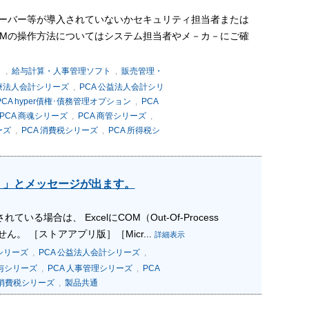
シサーバー等が導入されていないかセキュリティ担当者または
TMの操作方法についてはシステム担当者やメ－カ－にご確
ト
,
給与計算・人事管理ソフト
,
販売管理・
医療法人会計シリーズ
,
PCA 公益法人会計シリ
PCA hyper債権･債務管理オプション
,
PCA
PCA 商魂シリーズ
,
PCA 商管シリーズ
,
ーズ
,
PCA 消費税シリーズ
,
PCA 所得税シ
ん。」とメッセージが出ます。
されている場合は、 ExcelにCOM（Out-Of-Process
ん。 ［ストアアプリ版］［Micr...
詳細表示
計シリーズ
,
PCA 公益法人会計シリーズ
,
給与シリーズ
,
PCA 人事管理シリーズ
,
PCA
 消費税シリーズ
,
製品共通