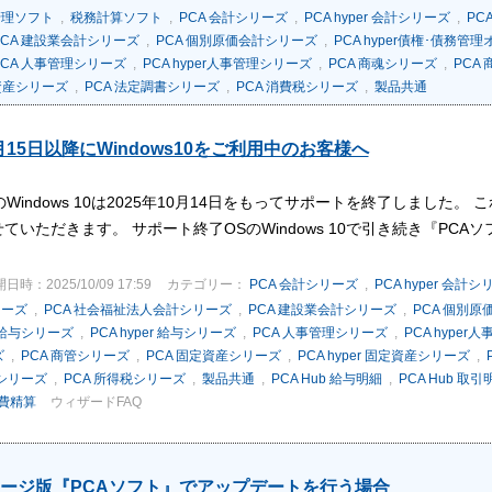
管理ソフト
,
税務計算ソフト
,
PCA 会計シリーズ
,
PCA hyper 会計シリーズ
,
PC
PCA 建設業会計シリーズ
,
PCA 個別原価会計シリーズ
,
PCA hyper債権･債務管
PCA 人事管理シリーズ
,
PCA hyper人事管理シリーズ
,
PCA 商魂シリーズ
,
PCA
固定資産シリーズ
,
PCA 法定調書シリーズ
,
PCA 消費税シリーズ
,
製品共通
0月15日以降にWindows10をご利用中のお客様へ
ft社のWindows 10は2025年10月14日をもってサポートを終了しました
ていただきます。 サポート終了OSのWindows 10で引き続き『PC
日時：2025/10/09 17:59
カテゴリー：
PCA 会計シリーズ
,
PCA hyper 会計
リーズ
,
PCA 社会福祉法人会計シリーズ
,
PCA 建設業会計シリーズ
,
PCA 個別
 給与シリーズ
,
PCA hyper 給与シリーズ
,
PCA 人事管理シリーズ
,
PCA hype
ズ
,
PCA 商管シリーズ
,
PCA 固定資産シリーズ
,
PCA hyper 固定資産シリーズ
,
税シリーズ
,
PCA 所得税シリーズ
,
製品共通
,
PCA Hub 給与明細
,
PCA Hub 取引
経費精算
ウィザードFAQ
ージ版『PCAソフト』でアップデートを行う場合