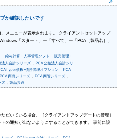
プか確認したいです
」メニューが表示されます。 クライアントセットアップ
indows「スタート」ー「すべて」ー「PCA［製品名］」
ト
,
給与計算・人事管理ソフト
,
販売管理・
医療法人会計シリーズ
,
PCA 公益法人会計シリ
PCA hyper債権･債務管理オプション
,
PCA
PCA 商魂シリーズ
,
PCA 商管シリーズ
,
ーズ
,
製品共通
用いただいている場合、［クライアントアップデートの管理］
トの通知が出ないようにすることができます。 事前に設
計シリーズ
,
PCA hyper 会計シリーズ
,
PCA