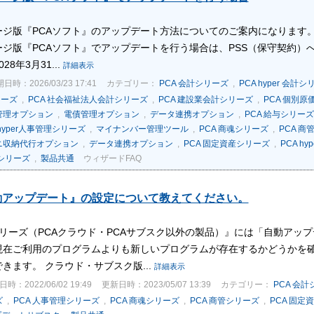
ージ版『PCAソフト』のアップデート方法についてのご案内になります。
ジ版『PCAソフト』でアップデートを行う場合は、PSS（保守契約）へ
8年3月31...
詳細表示
日時：2026/03/23 17:41
カテゴリー：
PCA 会計シリーズ
,
PCA hyper 会計
リーズ
,
PCA 社会福祉法人会計シリーズ
,
PCA 建設業会計シリーズ
,
PCA 個別
管理オプション
,
電債管理オプション
,
データ連携オプション
,
PCA 給与シリーズ
 hyper人事管理シリーズ
,
マイナンバー管理ツール
,
PCA 商魂シリーズ
,
PCA 商
ニ収納代行オプション
,
データ連携オプション
,
PCA 固定資産シリーズ
,
PCA h
税シリーズ
,
製品共通
ウィザードFAQ
動アップデート』の設定について教えてください。
Xシリーズ（PCAクラウド・PCAサブスク以外の製品）』には「自動ア
現在ご利用のプログラムよりも新しいプログラムが存在するかどうかを
きます。 クラウド・サブスク版...
詳細表示
時：2022/06/02 19:49
更新日時：2023/05/07 13:39
カテゴリー：
PCA 会
ズ
,
PCA 人事管理シリーズ
,
PCA 商魂シリーズ
,
PCA 商管シリーズ
,
PCA 固定