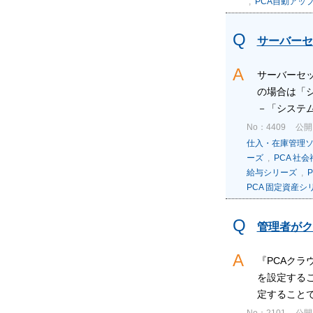
,
PCA自動アッ
サーバーセ
サーバーセ
の場合は「シ
－「システム
No：4409
公開日
仕入・在庫管理
ーズ
,
PCA 社
給与シリーズ
,
P
PCA 固定資産シ
管理者がク
『PCAクラ
を設定する
定することで
No：2101
公開日