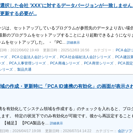
選択した会社 ’XXX’に対するデータバージョンが一致しません。現
更新する必要が...
ージは、セットアップしているプログラムが参照先のデータより古い場合
 最新のプログラムをセットアップすることにより起動できるようになり
ムをセットアップした。 ・『PC...
詳細表示
時：2022/06/02 19:49
更新日時：2025/12/03 16:56
カテゴリー：
PCA 会
リーズ
,
PCA 公益法人会計シリーズ
,
PCA 社会福祉法人会計シリーズ
,
PCA 建
ーズ
,
PCA 人事管理シリーズ
,
PCA 商魂シリーズ
,
PCA 商管シリーズ
,
PCA 固
税シリーズ
,
製品共通
域の作成・更新時に「PCA ID連携の有効化」の画面が表示
D連携を有効化してシステム領域を作成する」のチェックを入れると、プログ
えます。 特定の状況下でのみ有効化が可能です。後から再設定すること
【補足】 【PCA製品を...
詳細表示
日時：2026/04/17 19:08
更新日時：2026/07/14 14:22
カテゴリー：
会計ソフ