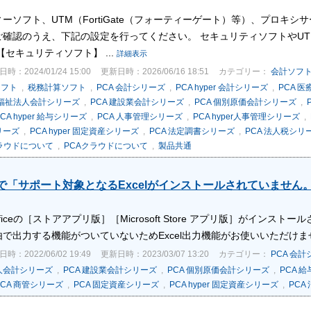
ーソフト、UTM（FortiGate（フォーティーゲート）等）、プロキ
ご確認のうえ、下記の設定を行ってください。 セキュリティソフトやU
【セキュリティソフト】 ...
詳細表示
時：2024/01/24 15:00
更新日時：2026/06/16 18:51
カテゴリー：
会計ソフ
ソフト
,
税務計算ソフト
,
PCA 会計シリーズ
,
PCA hyper 会計シリーズ
,
PCA 
会福祉法人会計シリーズ
,
PCA 建設業会計シリーズ
,
PCA 個別原価会計シリーズ
,
CA hyper 給与シリーズ
,
PCA 人事管理シリーズ
,
PCA hyper人事管理シリーズ
,
リーズ
,
PCA hyper 固定資産シリーズ
,
PCA 法定調書シリーズ
,
PCA 法人税シリ
ラウドについて
,
PCAクラウドについて
,
製品共通
出力で「サポート対象となるExcelがインストールされていませ
t Officeの［ストアアプリ版］［Microsoft Store アプリ版］がインストール
）経由で出力する機能がついていないためExcel出力機能がお使いいただけませ
時：2022/06/02 19:49
更新日時：2023/03/07 13:20
カテゴリー：
PCA 会
法人会計シリーズ
,
PCA 建設業会計シリーズ
,
PCA 個別原価会計シリーズ
,
PCA 
PCA 商管シリーズ
,
PCA 固定資産シリーズ
,
PCA hyper 固定資産シリーズ
,
PCA