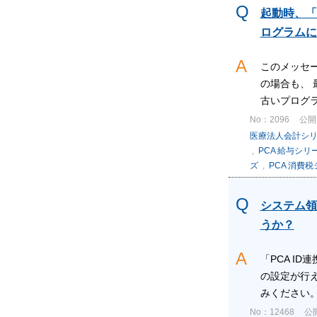
起動時、「
ログラムに
このメッセ
の場合も、
古いプログラ
No：2096
公開日
医療法人会計シ
,
PCA 給与シリ
ズ
,
PCA 消費
システム領
うか？
「PCA I
の設定が行
みください。 
No：12468
公開