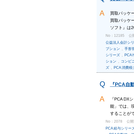
買取パッケ
買取パッケー
ソフト』は202
No：12185
公開
公益法人会計シ
プション
,
手形
シリーズ
,
PCA
ション
,
コンビ
ズ
,
PCA 消費
『PCA自
『PCA D
能」では、
することがで
No：2078
公開日
PCA 給与シリー