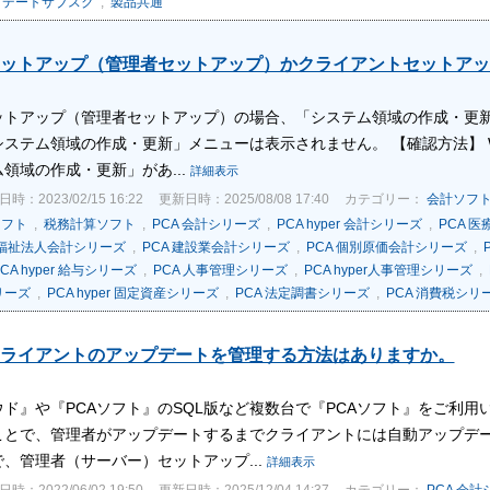
プデートサブスク
,
製品共通
ットアップ（管理者セットアップ）かクライアントセットアッ
ットアップ（管理者セットアップ）の場合、「システム領域の作成・更新
ステム領域の作成・更新」メニューは表示されません。 【確認方法】 W
領域の作成・更新」があ...
詳細表示
時：2023/02/15 16:22
更新日時：2025/08/08 17:40
カテゴリー：
会計ソフ
ソフト
,
税務計算ソフト
,
PCA 会計シリーズ
,
PCA hyper 会計シリーズ
,
PCA 
会福祉法人会計シリーズ
,
PCA 建設業会計シリーズ
,
PCA 個別原価会計シリーズ
,
CA hyper 給与シリーズ
,
PCA 人事管理シリーズ
,
PCA hyper人事管理シリーズ
,
リーズ
,
PCA hyper 固定資産シリーズ
,
PCA 法定調書シリーズ
,
PCA 消費税シリ
ライアントのアップデートを管理する方法はありますか。
ウド』や『PCAソフト』のSQL版など複数台で『PCAソフト』をご利
ことで、管理者がアップデートするまでクライアントには自動アップデー
、管理者（サーバー）セットアップ...
詳細表示
時：2022/06/02 19:50
更新日時：2025/12/04 14:37
カテゴリー：
PCA 会