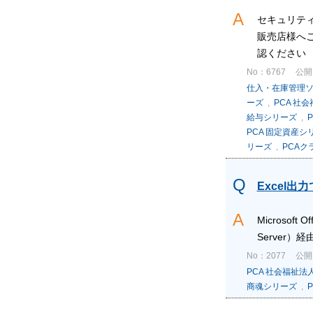
セキュリティ
販売店様へ
認ください 
No：6767
公開日
仕入・在庫管理
ーズ
,
PCA 社
給与シリーズ
,
P
PCA 固定資産シ
リーズ
,
PCAク
Excel
Microsof
Server
No：2077
公開日
PCA 社会福祉
商魂シリーズ
,