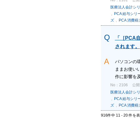
医療法人会計シ
,
PCA 給与シリ
ズ
,
PCA 消費
「［PCA
されます。
パソコンの
ままお使い
作に影響を及
No：2106
公開日
医療法人会計シ
,
PCA 給与シリ
ズ
,
PCA 消費
916件中 11 - 20 件を