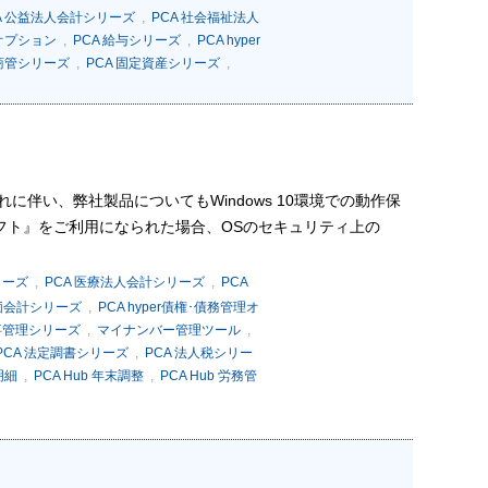
A 公益法人会計シリーズ
,
PCA 社会福祉法人
理オプション
,
PCA 給与シリーズ
,
PCA hyper
 商管シリーズ
,
PCA 固定資産シリーズ
,
。 これに伴い、弊社製品についてもWindows 10環境での動作保
Aソフト』をご利用になられた場合、OSのセキュリティ上の
シリーズ
,
PCA 医療法人会計シリーズ
,
PCA
原価会計シリーズ
,
PCA hyper債権･債務管理オ
r人事管理シリーズ
,
マイナンバー管理ツール
,
PCA 法定調書シリーズ
,
PCA 法人税シリー
明細
,
PCA Hub 年末調整
,
PCA Hub 労務管