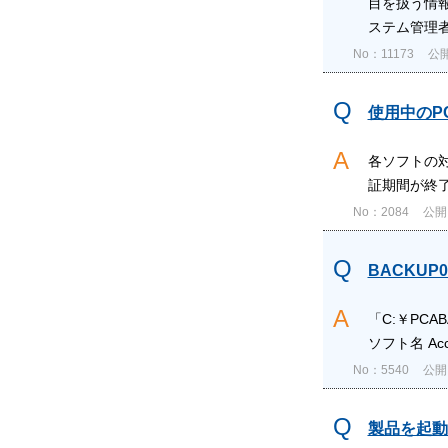
目を扱う情
ステム管理者
No：11173
公開
使用中のP
各ソフトの対
証期間が終
No：2084
公開日
BACKU
「C:￥PC
ソフト名 Acc
No：5540
公開日
製品を起動