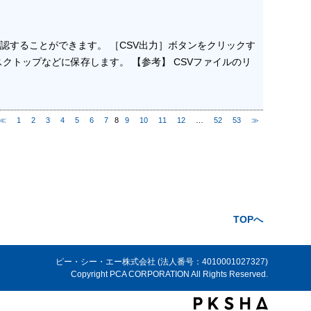
認することができます。 ［CSV出力］ボタンをクリックす
トップなどに保存します。 【参考】 CSVファイルのリ
≪
1
2
3
4
5
6
7
8
9
10
11
12
…
52
53
≫
TOPへ
ピー・シー・エー株式会社 (法人番号：4010001027327)
Copyright PCA CORPORATION All Rights Reserved.