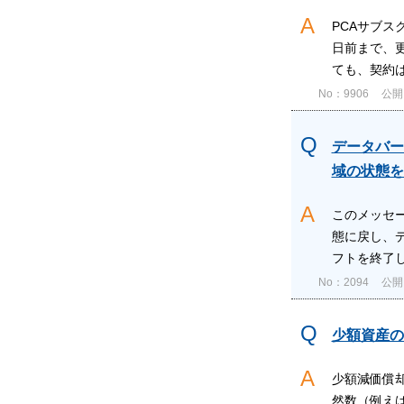
PCAサブス
日前まで、更
ても、契約は
No：9906
公開日
データバー
域の状態を
このメッセー
態に戻し、デ
フトを終了し
No：2094
公開日
少額資産の
少額減価償
然数（例え