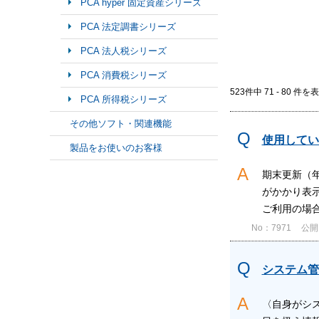
PCA hyper 固定資産シリーズ
PCA 法定調書シリーズ
PCA 法人税シリーズ
PCA 消費税シリーズ
523件中 71 - 80 件を
PCA 所得税シリーズ
その他ソフト・関連機能
使用してい
製品をお使いのお客様
期末更新（
がかかり表示
ご利用の場合
No：7971
公開日
システム管
〈自身がシス