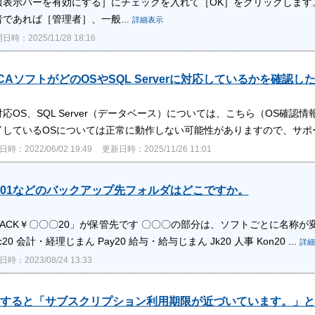
報表示バーを有効にする］にチェックを入れて［OK］をクリックします
であれば［管理者］、一般...
詳細表示
日時：2025/11/28 18:16
CAソフトがどのOSやSQL Serverに対応しているかを確認し
応OS、SQL Server（データベース）については、こちら（OS確
了しているOSについては正常に動作しない可能性がありますので、サポ
時：2022/06/02 19:49
更新日時：2025/11/26 11:01
P001などのバックアップ先フォルダはどこですか。
ABACK￥〇〇〇20」が保管先です 〇〇〇の部分は、ソフトごとに名称
20 会計・経理じまん Pay20 給与・給与じまん Jk20 人事 Kon20 ...
詳細
時：2023/08/24 13:33
すると「サブスクリプション利用期限が近づいています。」と