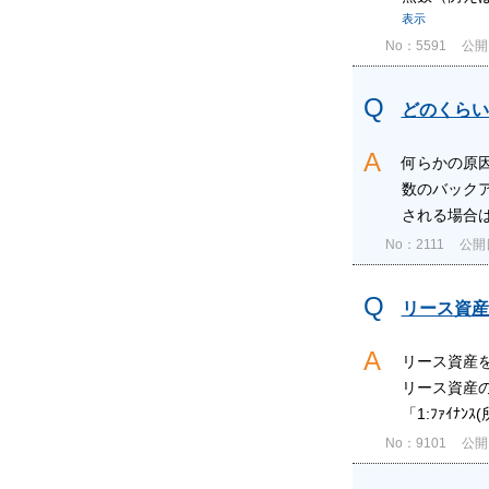
表示
No：5591
公開日
どのくらい
何らかの原
数のバック
される場合は
No：2111
公開日
リース資産
リース資産を
リース資産の
「1:ﾌｧｲﾅﾝｽ
No：9101
公開日