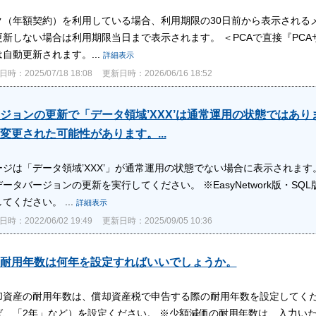
ク（年額契約）を利用している場合、利用期限の30日前から表示される
新しない場合は利用期限当日まで表示されます。 ＜PCAで直接『PCAサ
自動更新されます。...
詳細表示
時：2025/07/18 18:08
更新日時：2026/06/16 18:52
ジョンの更新で「データ領域’XXX’は通常運用の状態ではあ
変更された可能性があります。...
ジは「データ領域’XXX’」が通常運用の状態でない場合に表示されます。
ータバージョンの更新を実行してください。 ※EasyNetwork版・
てください。 ...
詳細表示
時：2022/06/02 19:49
更新日時：2025/09/05 10:36
耐用年数は何年を設定すればいいでしょうか。
却資産の耐用年数は、償却資産税で申告する際の耐用年数を設定してくだ
ば、「2年」など）を設定ください。 ※少額減価の耐用年数は、入力い