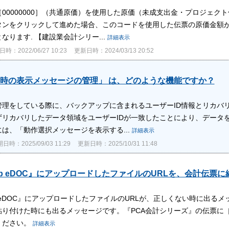
00000000］（共通原価）を使用した原価（未成支出金・プロジェ
タンをクリックして進めた場合、このコードを使用した伝票の原価金額
なります. 【建設業会計シリー...
詳細表示
時：2022/06/27 10:23
更新日時：2024/03/13 20:52
時の表示メッセージの管理」 は、どのような機能ですか？
理をしている際に、バックアップに含まれるユーザーID情報とリカバリ
ずリカバリしたデータ領域をユーザーIDが一致したことにより、データ
は、「動作選択メッセージを表示する...
詳細表示
日時：2025/09/03 11:29
更新日時：2025/10/31 11:48
Hub eDOC』にアップロードしたファイルのURLを、会計伝
ub eDOC』にアップロードしたファイルのURLが、正しくない時に出る
貼り付けた時にも出るメッセージです。『PCA会計シリーズ』の伝票に
ください。
詳細表示