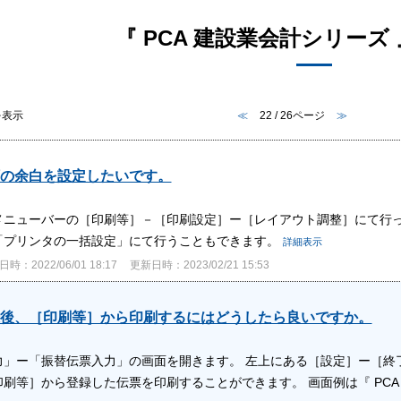
『 PCA 建設業会計シリーズ 
件を表示
≪
22 / 26ページ
≫
の余白を設定したいです。
メニューバーの［印刷等］－［印刷設定］ー［レイアウト調整］にて行っ
「プリンタの一括設定」にて行うこともできます。
詳細表示
時：2022/06/01 18:17
更新日時：2023/02/21 15:53
後、［印刷等］から印刷するにはどうしたら良いですか。
力」ー「振替伝票入力」の画面を開きます。 左上にある［設定］ー［終
刷等］から登録した伝票を印刷することができます。 画面例は『 PCA 