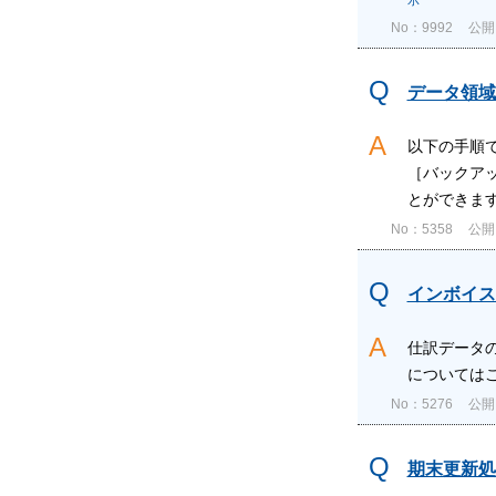
No：9992
公開日
データ領域
以下の手順
［バックア
とができます
No：5358
公開日
インボイス
仕訳データ
については
No：5276
公開日
期末更新処