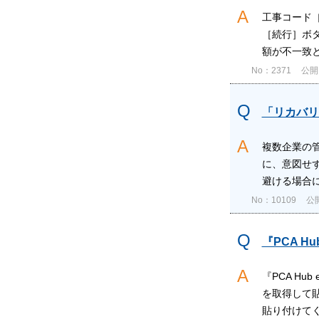
工事コード［
［続行］ボ
額が不一致と
No：2371
公開日
「リカバリ
複数企業の管
に、意図せ
避ける場合に
No：10109
公開
『PCA 
『PCA H
を取得して
貼り付けて