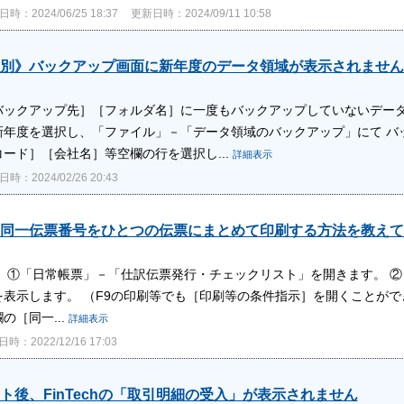
時：2024/06/25 18:37
更新日時：2024/09/11 10:58
別》バックアップ画面に新年度のデータ領域が表示されません
バックアップ先］［フォルダ名］に一度もバックアップしていないデータ
新年度を選択し、「ファイル」－「データ領域のバックアップ」にて バ
ード］［会社名］等空欄の行を選択し...
詳細表示
時：2024/02/26 20:43
同一伝票番号をひとつの伝票にまとめて印刷する方法を教えて
】 ①「日常帳票」－「仕訳伝票発行・チェックリスト」を開きます。 
表示します。 （F9の印刷等でも［印刷等の条件指示］を開くことがで
の［同一...
詳細表示
時：2022/12/16 17:03
ト後、FinTechの「取引明細の受入」が表示されません