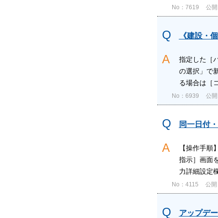
No：7619
公開日
《建設・個
指定した［
の選択」で
る場合は［コ
No：6939
公開日
同一日付・
【操作手順
指示］画面を
力詳細設定欄
No：4115
公開日
アップデー