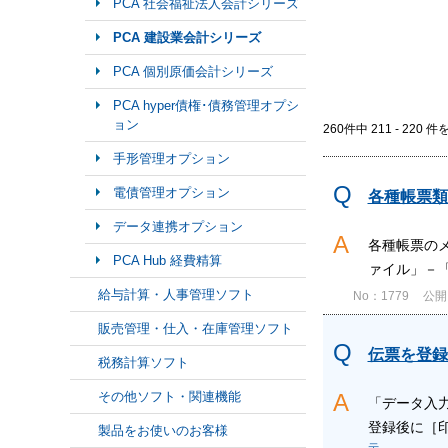
PCA 社会福祉法人会計シリーズ
PCA 建設業会計シリーズ
PCA 個別原価会計シリーズ
PCA hyper債権･債務管理オプシ
ョン
260件中 211 - 220 
手形管理オプション
電債管理オプション
各種帳票類
データ連携オプション
各種帳票の
PCA Hub 経費精算
ァイル」－
給与計算・人事管理ソフト
No：1779
公開日
販売管理・仕入・在庫管理ソフト
伝票を登録
税務計算ソフト
その他ソフト・関連機能
「データ入
登録後に［印
製品をお使いのお客様
示