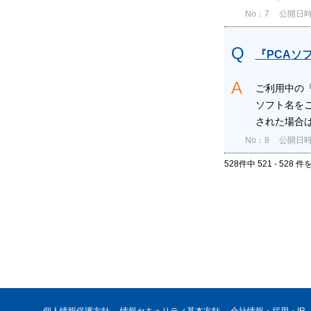
No：7
公開日時：2
『PCAソ
ご利用中の『
ソフト名を
された場合は
No：8
公開日時：2
528件中 521 - 528 
個人情報保護方針
情報セキュリティ基本方針
会社情報・採用・IR