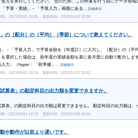
て受入を実行してください。 念のため、この作業を行う前にデータ領域
「予算・実績」－「予算入力」画面にある...
詳細表示
：2022/05/31 19:05
更新日時：2022/10/18 20:06
」の［配分］の［平均］［季節］について教えてください。
績」－「予算入力」で予算金額を［年度計］に入力し、［配分］の［平均
］を選択した場合は、前年度の実績金額を基に各月度に自動で配分します
力」（hyper：「前準備」...
詳細表示
：2022/05/31 18:24
更新日時：2022/12/22 20:02
試算表」の勘定科目の出力順を変更できますか。
試算表」の勘定科目の出力順は変更できません。 勘定科目の出力順は、
：2022/05/31 18:20
更新日時：2022/10/18 16:46
動や動作が以前より遅いです。