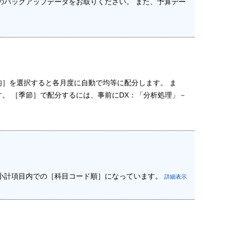
のバックアップデータをお取りください。 また、予算デー
］を選択すると各月度に自動で均等に配分します。 ま
。 ［季節］で配分するには、事前にDX：「分析処理」－
小計項目内での［科目コード順］になっています。
詳細表示