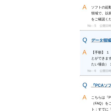
ソフトの起
領域で、以
をご確認くだ
No：5
公開日時：2
データ領域
【手順】 
とができます
たい場合） 
No：6
公開日時：2
『PCAソ
こちらは『P
（FAQ）を
ト：すでに『