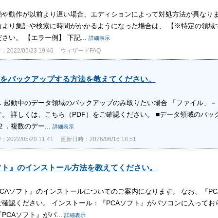
動や動作が以前より遅い場合、エディションによって対処方法が異なりま
前より集計や検索に時間がかかるようになった場合は、 【※特定の領域
さい。 【エラー例】 下記...
詳細表示
022/05/23 19:46
ウィザードFAQ
をバックアップする方法を教えてください。
１．起動中のデータ領域のバックアップのみ取りたい場合 「ファイル」
。 詳しくは、こちら（PDF）をご確認ください。 ■データ領域のバ
２．複数のデー...
詳細表示
022/05/20 11:41
更新日時：2026/06/16 18:51
フト』のインストール方法を教えてください。
CAソフト』のインストールについてのご案内になります。 なお、『P
ご確認ください。 インストール：『PCAソフト』がパソコンに入ってお
PCAソフト』がパ...
詳細表示