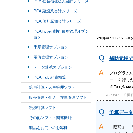
PCA 社会福祉法人会計シリーズ
PCA 建設業会計シリーズ
PCA 個別原価会計シリーズ
PCA hyper債権･債務管理オプシ
ョン
528件中 521 - 528 
手形管理オプション
電債管理オプション
補助元帳で
データ連携オプション
プログラム
PCA Hub 経費精算
ートを行っ
※EasyNe
給与計算・人事管理ソフト
No：842
公開日時
販売管理・仕入・在庫管理ソフト
税務計算ソフト
予算データ
その他ソフト・関連機能
「随時」－
製品をお使いのお客様