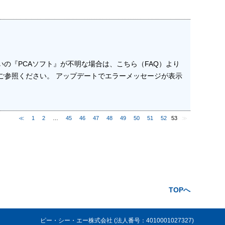
いの『PCAソフト』が不明な場合は、こちら（FAQ）より
ご参照ください。 アップデートでエラーメッセージが表示
≪
1
2
…
45
46
47
48
49
50
51
52
53
≫
TOPへ
ピー・シー・エー株式会社 (法人番号：4010001027327)