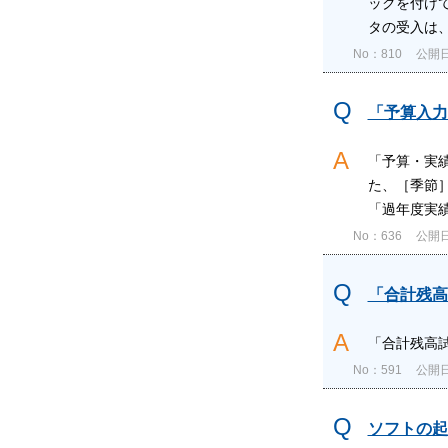
ックを付け
タの受入は、
No：810
公開日時
「予算入力
「予算・実
た、［季節
「過年度実績入
No：636
公開日時
「合計残高
「合計残高
No：591
公開日時
ソフトの起