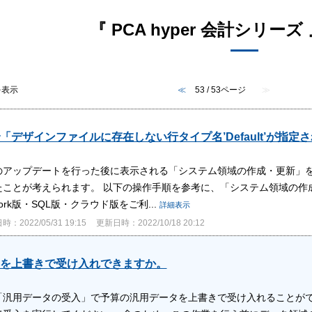
『 PCA hyper 会計シリーズ
件を表示
≪
53 / 53ページ
≫
「デザインファイルに存在しない行タイプ名’Default’が指
のアップデートを行った後に表示される「システム領域の作成・更新」
たことが考えられます。 以下の操作手順を参考に、「システム領域の作
twork版・SQL版・クラウド版をご利...
詳細表示
：2022/05/31 19:15
更新日時：2022/10/18 20:12
を上書きで受け入れできますか。
「汎用データの受入」で予算の汎用データを上書きで受け入れることがで