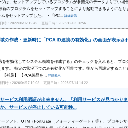
ージは、セットアップしているプログラムが参照先のデータより古い場合
 最新のプログラムをセットアップすることにより起動できるようになり
ムをセットアップした。 ・『PC...
詳細表示
時：2022/06/02 19:49
更新日時：2025/12/03 16:56
域の作成・更新時に「PCA ID連携の有効化」の画面が表示
D連携を有効化してシステム領域を作成する」のチェックを入れると、プログ
えます。 特定の状況下でのみ有効化が可能です。後から再設定すること
【補足】 【PCA製品を...
詳細表示
日時：2026/04/17 19:08
更新日時：2026/07/14 14:22
サービス利用認証が出来ません。「利用サービスが見つかりま
か、サービスが停止している可能性...
ーソフト、UTM（FortiGate（フォーティーゲート）等）、プロキ
ご確認のうえ、下記の設定を行ってください。 セキュリティソフトやU