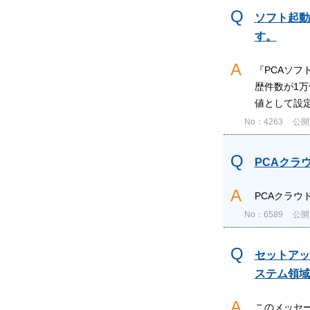
ソフト起動
す。
『PCAソ
歴件数が1
値として設定
No：4263
公開日
PCAクラ
PCAクラウ
No：6589
公開日
セットアッ
ステム領域
このメッセ