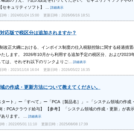
【セキュリティソフト】 ...
詳細表示
時：2024/01/24 15:00
更新日時：2026/06/16 18:51
対応版で税区分は追加されますか？
税制改正大綱における、インボイス制度の仕入税額控除に関する経過措置の
たします。 2026年10月から利用する追加予定の税区分、および202
ては、それぞれ以下のリンクよりご...
詳細表示
時：2023/11/16 16:04
更新日時：2026/05/22 16:35
域の作成・更新方法について教えてください。
s「スタート」ー「すべて」ー「PCA［製品名］」－「システム領域の作
例：PCAクラウド給与】 【参考】 「システム領域の作成・更新」が
あります。 ...
詳細表示
：2022/05/31 11:10
更新日時：2025/08/08 17:39