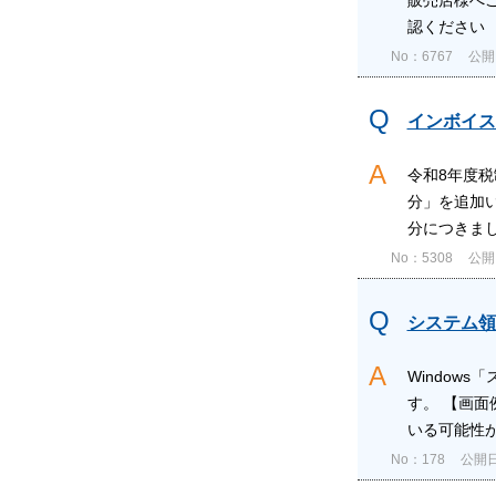
認ください 
No：6767
公開日
インボイス
令和8年度
分」を追加い
分につきまし
No：5308
公開日
システム領
Window
す。 【画面
いる可能性が
No：178
公開日時