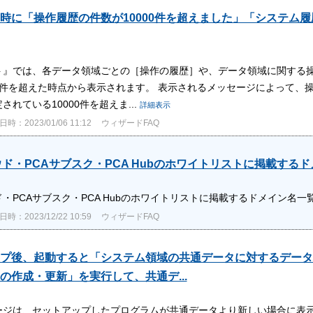
時に「操作履歴の件数が10000件を超えました」「システム履
フト』では、各データ領域ごとの［操作の履歴］や、データ領域に関する
万件を超えた時点から表示されます。 表示されるメッセージによって、
されている10000件を超えま...
詳細表示
時：2023/01/06 11:12
ウィザードFAQ
ウド・PCAサブスク・PCA Hubのホワイトリストに掲載する
ド・PCAサブスク・PCA Hubのホワイトリストに掲載するドメイン名一
時：2023/12/22 10:59
ウィザードFAQ
プ後、起動すると「システム領域の共通データに対するデータ
の作成・更新」を実行して、共通デ...
ージは、セットアップしたプログラムが共通データより新しい場合に表示