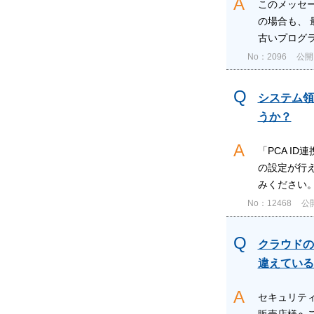
このメッセ
の場合も、
古いプログラ
No：2096
公開日
システム領
うか？
「PCA I
の設定が行
みください。 
No：12468
公開
クラウドの
違えている
セキュリティ
販売店様へ