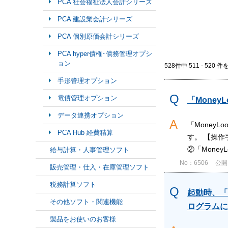
PCA 社会福祉法人会計シリーズ
PCA 建設業会計シリーズ
PCA 個別原価会計シリーズ
PCA hyper債権･債務管理オプシ
ョン
528件中 511 - 520 
手形管理オプション
電債管理オプション
「Mone
データ連携オプション
「Money
PCA Hub 経費精算
す。 【操作
②「MoneyLoo
給与計算・人事管理ソフト
No：6506
公開日
販売管理・仕入・在庫管理ソフト
税務計算ソフト
起動時、「
その他ソフト・関連機能
ログラムに
製品をお使いのお客様