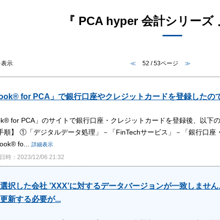
『 PCA hyper 会計シリーズ
件を表示
≪
52 / 53ページ
≫
yLook® for PCA」で銀行口座やクレジットカードを登録
Look® for PCA」のサイトで銀行口座・クレジットカードを登録後
手順】 ①「デジタルデータ処理」－「FinTechサービス」－「銀行
k® fo...
詳細表示
時：2023/12/06 21:32
選択した会社 ’XXX’に対するデータバージョンが一致しません。現
更新する必要が...